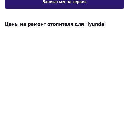
Записаться на сервис
Цены на ремонт отопителя для Hyundai
Услуга
Цена
Автономный отопитель
Бесплатный расчет цены установки
Безкоштовно
автономного отопителя
Установка воздушного автономного
8000
грн
отопителя
Установка жидкостного
10000
грн
автономного отопителя