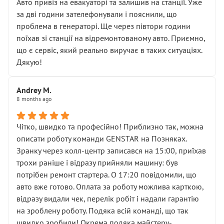
• почали озвучувати купу додаткових робіт без
Авто привіз на евакуаторі та залишив на станції. Уже
чіткого пояснення
за дві години зателефонували і пояснили, що
( ну все зняли та доробили) дякую!
проблема в генераторі. Ще через півтори години
Окремий момент, який виглядає абсурдно:
поїхав зі станції на відремонтованому авто. Приємно,
мені заявили, що бачок гальмівної рідини потрібно
що є сервіс, який реально виручає в таких ситуаціях.
міняти разом із головним гальмівним циліндром у
Дякую!
зборі.
Для людини, яка хоча б трохи розуміється на техніці,
Andrey M.
це звучить як мінімум непрофесійно, а як максимум —
8 months ago
спроба продати дорогий вузол замість елементарних
ущільнювачів.
Чітко, швидко та професійно! Приблизно так, можна
Що прикро — це не перший мій візит. Раніше міняв у
описати роботу команди GENSTAR на Позняках.
вас стартер, і тоді сервіс наче справив хороше
Зранку через колл-центр записався на 15:00, приїхав
враження. Але згодом знайшов декілька гайок під
трохи раніше і відразу прийняли машину: був
лобовим склом. Мені пояснили, що це “старі гайки, які
потрібен ремонт стартера. О 17:20 повідомили, що
відкручували”, і попросили не хвилюватися. ( надіюсь
авто вже готово. Оплата за роботу можлива карткою,
новий власник, не застяг в полі))
відразу видали чек, перелік робіт і надали гарантію
Але після нинішнього візиту такі дрібниці вже не
на зроблену роботу. Подяка всій команді, що так
здаються дрібницями.
швидко зробили! Окрема подяка майстеру-