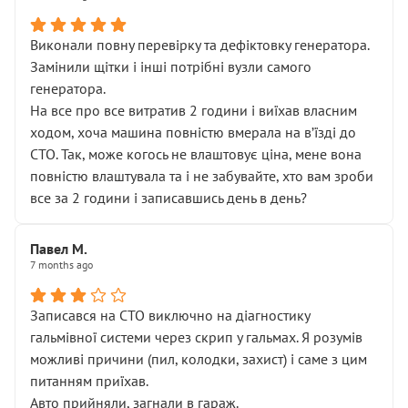
Виконали повну перевірку та дефіктовку генератора.
Замінили щітки і інші потрібні вузли самого
генератора.
На все про все витратив 2 години і виїхав власним
ходом, хоча машина повністю вмерала на вʼїзді до
СТО. Так, може когось не влаштовує ціна, мене вона
повністю влаштувала та і не забувайте, хто вам зроби
все за 2 години і записавшись день в день?
Павел М.
7 months ago
Записався на СТО виключно на діагностику
гальмівної системи через скрип у гальмах. Я розумів
можливі причини (пил, колодки, захист) і саме з цим
питанням приїхав.
Авто прийняли, загнали в гараж.