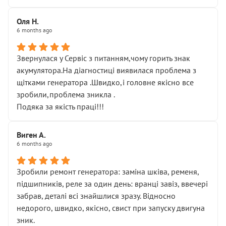
Оля Н.
6 months ago
Звернулася у Сервіс з питанням,чому горить знак
акумулятора.На діагностиці виявилася проблема з
щітками генератора .Швидко,і головне якісно все
зробили,проблема зникла .
Подяка за якість праці!!!
Виген А.
6 months ago
Зробили ремонт генератора: заміна шківа, ременя,
підшипників, реле за один день: вранці завіз, ввечері
забрав, деталі всі знайшлися зразу. Відносно
недорого, швидко, якісно, свист при запуску двигуна
зник.