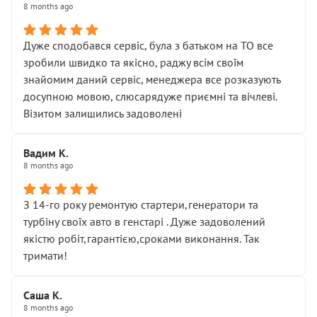
8 months ago
Дуже сподобався сервіс, була з батьком на ТО все
зробили швидко та якісно, раджу всім своїм
знайомим даний сервіс, менеджера все розказують
досупною мовою, слюсарядуже приємні та вічлеві.
Візитом залишились задоволені
Вадим К.
8 months ago
З 14-го року ремонтую стартери,генератори та
турбіну своїх авто в генстарі . Дуже задоволений
якістю робіт,гарантією,сроками виконання. Так
тримати!
Саша К.
8 months ago