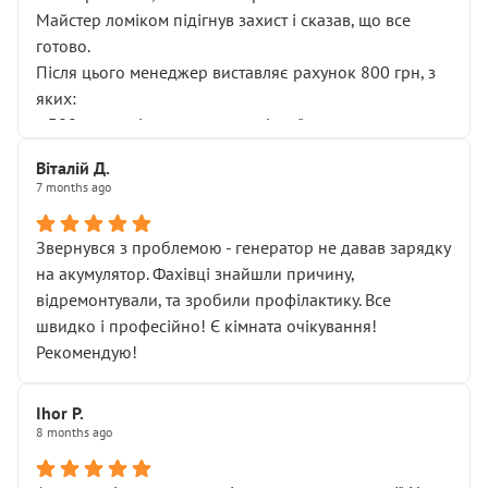
Майстер ломіком підігнув захист і сказав, що все
готово.
Після цього менеджер виставляє рахунок 800 грн, з
яких:
• 300 грн — діагностика гальмівної системи
• 500 грн — діагностика ходової, яку я НЕ замовляв і
Віталій Д.
НЕ погоджував
7 months ago
Я оплатив, але одразу звернув увагу, що це нав’язана
послуга. Тим більше, я був поруч і жодної реальної
Звернувся з проблемою - генератор не давав зарядку
діагностики ходової не проводилось. Після
на акумулятор. Фахівці знайшли причину,
зауваження гроші за цю “послугу” повернули, що
відремонтували, та зробили профілактику. Все
лише підтвердило мою правоту.
швидко і професійно! Є кімната очікування!
Але головне — я виїжджаю з боксу, і скрип у гальмах
Рекомендую!
залишився таким самим, як і був. Тобто оплачена
“діагностика гальм” фактично нічого не дала.
Далі ситуація тільки погіршилась:
Ihor P.
8 months ago
• сказали, що тепер “потрібно знімати колеса”
• що біля авто стояти вже не можна