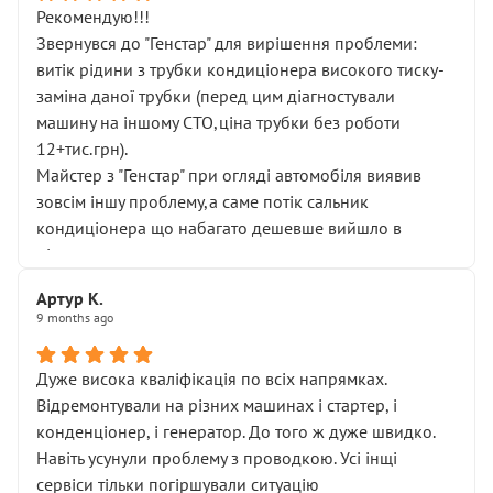
Рекомендую!!!
Звернувся до "Генстар" для вирішення проблеми:
витік рідини з трубки кондиціонера високого тиску-
заміна даної трубки (перед цим діагностували
машину на іншому СТО,ціна трубки без роботи
12+тис.грн).
Майстер з "Генстар" при огляді автомобіля виявив
зовсім іншу проблему,а саме потік сальник
кондиціонера що набагато дешевше вийшло в
підсумку.
Дуже дякую за швидкий і професійний ремонт!
Артур К.
9 months ago
Дуже висока кваліфікація по всіх напрямках.
Відремонтували на різних машинах і стартер, і
конденціонер, і генератор. До того ж дуже швидко.
Навіть усунули проблему з проводкою. Усі інщі
сервіси тільки погіршували ситуацію