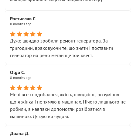
Я — клієнт, який працює на довірі, і саме її цей сервіс
приймальнику Олександру: всі чітко та по суті.
серйозно підірвав.
Молодці! Однозначно буду радити своїм знайомим
Хотілося б більше:
Ростислав С.
звертатися до цього автосервісу.
8 months ago
• належної уваги до авто
• прозорості в роботах і рахунках
• реальної діагностики, а не формального
Дуже швидко зробили ремонт генератора. За
“подивились і поїхав”
тригодини, враховуючи те, що зняти і поставити
На жаль, складається враження, що сервіс працює не
генератор на рено меган ще той квест.
на якість, а “аби швидше і дорожче”. Саме це і псує
загальне враження та бажання повертатися.
Olga С.
Стосовно комунікації - все добре
8 months ago
Мені все сподобалося, якість, швидкість, розуміння
що я жінка і не тямлю в машинах. Нічого лишнього не
робили, а навпаки допомогли розібратися з
машиною. Дякую ви чудові.
Диана Д.