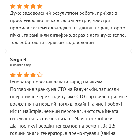
Дуже задоволений результатом роботи, приїхав з
проблемою що пічка в салоні не гріє, майстри
промили систему охолодження двигуна з радіатором
пічки, та замінили антифриз, зараз в авто дуже тепло,
тож роботою та сервісом задоволений
Sergii B.
8 months ago
Генератор перестав давати заряд на аккум.
Подзвонив зранку на СТО на Радунській, записали
оперативно через годину вже. СТО справило приємне
враження на перший погляд, охайні та чисті робочі
місця майстрів, чемний персонал, чистота, кімната
очікування також без питань. Майстри зробили
діагностику і вердікт генератор на ремонт. За 1,5
години зняли генератор, відремонтували (заміна