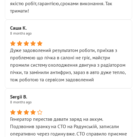
якістю робіт,гарантією,сроками виконання. Так
тримати!
Саша К.
8 months ago
Дуже задоволений результатом роботи, приїхав з
проблемою що пічка в салоні не гріє, майстри
промили систему охолодження двигуна з радіатором
пічки, та замінили антифриз, зараз в авто дуже тепло,
тож роботою та сервісом задоволений
Sergii B.
8 months ago
Генератор перестав давати заряд на аккум.
Подзвонив зранку на СТО на Радунській, записали
оперативно через годину вже. СТО справило приємне