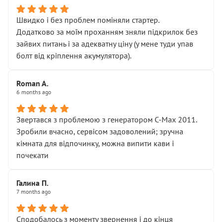
Швидко і без проблем поміняли стартер.
Додатково за моїм проханням зняли підкрилок без
зайвих питань і за адекватну ціну (у мене туди упав
болт від кріплення акумулятора).
Roman A.
6 months ago
Звертався з проблемою з генератором C-Max 2011.
Зробили вчасно, сервісом задоволений; зручна
кімната для відпочинку, можна випити кави і
почекати
Галина П.
7 months ago
Сподобалось з моменту звернення і до кінця