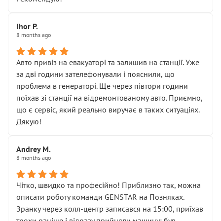
залишився таким самим, як і був. Тобто оплачена
“діагностика гальм” фактично нічого не дала.
Далі ситуація тільки погіршилась:
Ihor P.
8 months ago
• сказали, що тепер “потрібно знімати колеса”
• що біля авто стояти вже не можна
• почали озвучувати купу додаткових робіт без
Авто привіз на евакуаторі та залишив на станції. Уже
чіткого пояснення
за дві години зателефонували і пояснили, що
( ну все зняли та доробили) дякую!
проблема в генераторі. Ще через півтори години
Окремий момент, який виглядає абсурдно:
поїхав зі станції на відремонтованому авто. Приємно,
мені заявили, що бачок гальмівної рідини потрібно
що є сервіс, який реально виручає в таких ситуаціях.
міняти разом із головним гальмівним циліндром у
Дякую!
зборі.
Для людини, яка хоча б трохи розуміється на техніці,
Andrey M.
це звучить як мінімум непрофесійно, а як максимум —
8 months ago
спроба продати дорогий вузол замість елементарних
ущільнювачів.
Чітко, швидко та професійно! Приблизно так, можна
Що прикро — це не перший мій візит. Раніше міняв у
описати роботу команди GENSTAR на Позняках.
вас стартер, і тоді сервіс наче справив хороше
Зранку через колл-центр записався на 15:00, приїхав
враження. Але згодом знайшов декілька гайок під
трохи раніше і відразу прийняли машину: був