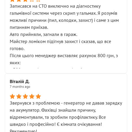
Записався на СТО виключно на діагностику
гальмівної системи через скрип у гальмах. Я розумів
можливі причини (пил, колодки, захист) і саме з цим
питанням приїхав.
Авто прийняли, загнали в гараж.
Майстер ломіком підігнув захист і сказав, що все
готово.
Після цього менеджер виставляє рахунок 800 грн, з
яких:
• 300 грн — діагностика гальмівної системи
• 500 грн — діагностика ходової, яку я НЕ замовляв і
Віталій Д.
НЕ погоджував
7 months ago
Я оплатив, але одразу звернув увагу, що це нав’язана
послуга. Тим більше, я був поруч і жодної реальної
Звернувся з проблемою - генератор не давав зарядку
діагностики ходової не проводилось. Після
на акумулятор. Фахівці знайшли причину,
зауваження гроші за цю “послугу” повернули, що
відремонтували, та зробили профілактику. Все
лише підтвердило мою правоту.
швидко і професійно! Є кімната очікування!
Але головне — я виїжджаю з боксу, і скрип у гальмах
Рекомендую!