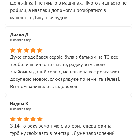
що я жінка і не тямлю в машинах. Нічого лишнього не
робили, а навпаки допомогли розібратися з
машиною. Дякую ви чудові.
Диана Д.
8 months ago
Дуже сподобався сервіс, була з батьком на ТО все
зробили швидко та якісно, раджу всім своїм
знайомим даний сервіс, менеджера все розказують
досупною мовою, слюсарядуже приємні та вічлеві.
Візитом залишились задоволені
Вадим К.
8 months ago
З 14-го року ремонтую стартери,генератори та
турбіну своїх авто в генстарі . Дуже задоволений