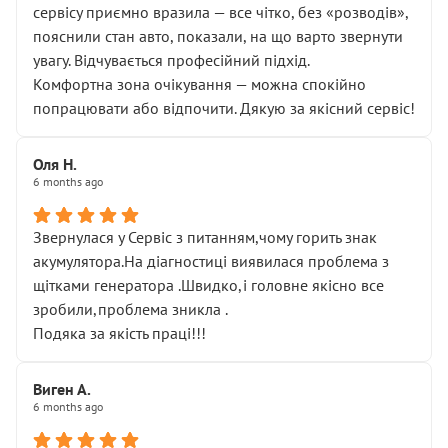
сервісу приємно вразила — все чітко, без «розводів»,
пояснили стан авто, показали, на що варто звернути
увагу. Відчувається професійний підхід.
Комфортна зона очікування — можна спокійно
попрацювати або відпочити. Дякую за якісний сервіс!
Оля Н.
6 months ago
Звернулася у Сервіс з питанням,чому горить знак
акумулятора.На діагностиці виявилася проблема з
щітками генератора .Швидко,і головне якісно все
зробили,проблема зникла .
Подяка за якість праці!!!
Виген А.
6 months ago