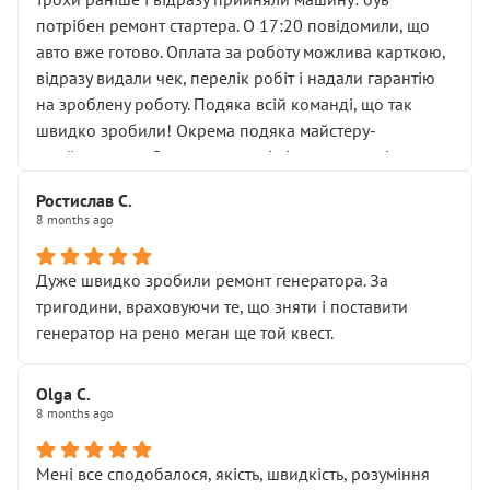
лобовим склом. Мені пояснили, що це “старі гайки, які
потрібен ремонт стартера. О 17:20 повідомили, що
відкручували”, і попросили не хвилюватися. ( надіюсь
авто вже готово. Оплата за роботу можлива карткою,
новий власник, не застяг в полі))
відразу видали чек, перелік робіт і надали гарантію
Але після нинішнього візиту такі дрібниці вже не
на зроблену роботу. Подяка всій команді, що так
здаються дрібницями.
швидко зробили! Окрема подяка майстеру-
Я — клієнт, який працює на довірі, і саме її цей сервіс
приймальнику Олександру: всі чітко та по суті.
серйозно підірвав.
Молодці! Однозначно буду радити своїм знайомим
Хотілося б більше:
Ростислав С.
звертатися до цього автосервісу.
8 months ago
• належної уваги до авто
• прозорості в роботах і рахунках
• реальної діагностики, а не формального
Дуже швидко зробили ремонт генератора. За
“подивились і поїхав”
тригодини, враховуючи те, що зняти і поставити
На жаль, складається враження, що сервіс працює не
генератор на рено меган ще той квест.
на якість, а “аби швидше і дорожче”. Саме це і псує
загальне враження та бажання повертатися.
Olga С.
Стосовно комунікації - все добре
8 months ago
Мені все сподобалося, якість, швидкість, розуміння