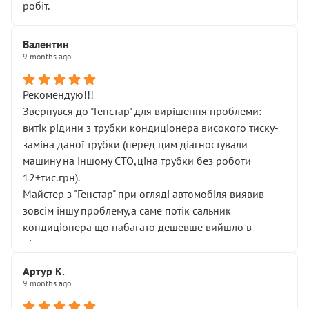
робіт.
Валентин
9 months ago
Рекомендую!!!
Звернувся до "Генстар" для вирішення проблеми:
витік рідини з трубки кондиціонера високого тиску-
заміна даної трубки (перед цим діагностували
машину на іншому СТО,ціна трубки без роботи
12+тис.грн).
Майстер з "Генстар" при огляді автомобіля виявив
зовсім іншу проблему,а саме потік сальник
кондиціонера що набагато дешевше вийшло в
підсумку.
Дуже дякую за швидкий і професійний ремонт!
Артур К.
9 months ago