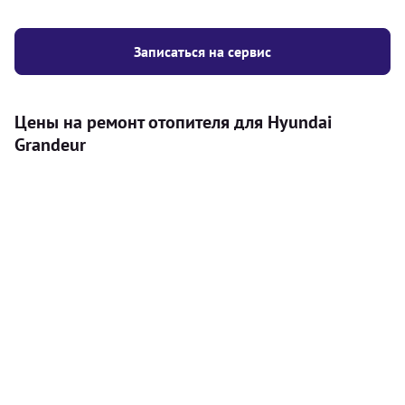
Записаться на сервис
Цены на ремонт отопителя для Hyundai
Grandeur
Услуга
Цена
Автономный отопитель
Бесплатный расчет цены установки
Безкоштовно
автономного отопителя
Установка воздушного автономного
8000
грн
отопителя