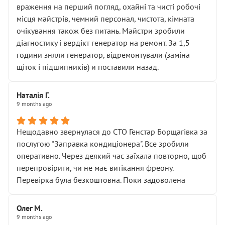
враження на перший погляд, охайні та чисті робочі
місця майстрів, чемний персонал, чистота, кімната
очікування також без питань. Майстри зробили
діагностику і вердікт генератор на ремонт. За 1,5
години зняли генератор, відремонтували (заміна
щіток і підшипників) и поставили назад.
Наталія Г.
9 months ago
Нещодавно звернулася до СТО Генстар Борщагівка за
послугою "Заправка кондиціонера". Все зробили
оперативно. Через деякий час заїхала повторно, щоб
перепровірити, чи не має витікання фреону.
Перевірка була безкоштовна. Поки задоволена
Олег М.
9 months ago