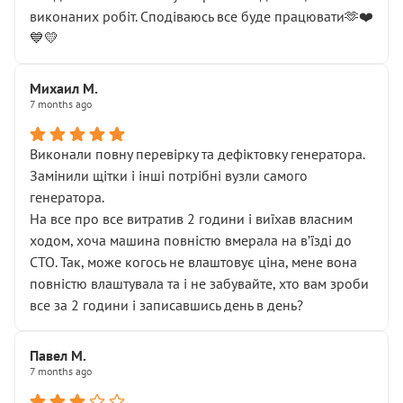
виконаних робіт. Сподіваюсь все буде працювати🫶❤️
💙💛
Михаил М.
7 months ago
Виконали повну перевірку та дефіктовку генератора.
Замінили щітки і інші потрібні вузли самого
генератора.
На все про все витратив 2 години і виїхав власним
ходом, хоча машина повністю вмерала на вʼїзді до
СТО. Так, може когось не влаштовує ціна, мене вона
повністю влаштувала та і не забувайте, хто вам зроби
все за 2 години і записавшись день в день?
Павел М.
7 months ago