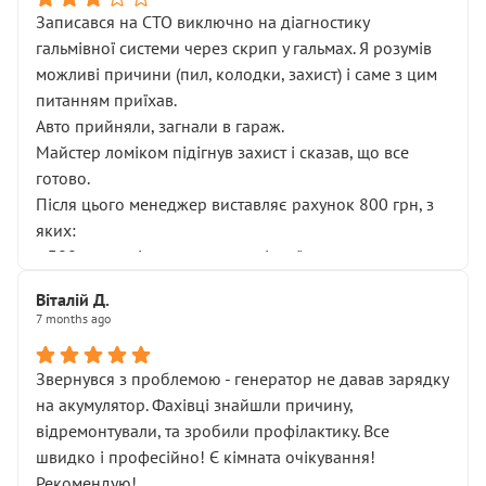
Записався на СТО виключно на діагностику
гальмівної системи через скрип у гальмах. Я розумів
можливі причини (пил, колодки, захист) і саме з цим
питанням приїхав.
Авто прийняли, загнали в гараж.
Майстер ломіком підігнув захист і сказав, що все
готово.
Після цього менеджер виставляє рахунок 800 грн, з
яких:
• 300 грн — діагностика гальмівної системи
• 500 грн — діагностика ходової, яку я НЕ замовляв і
Віталій Д.
НЕ погоджував
7 months ago
Я оплатив, але одразу звернув увагу, що це нав’язана
послуга. Тим більше, я був поруч і жодної реальної
Звернувся з проблемою - генератор не давав зарядку
діагностики ходової не проводилось. Після
на акумулятор. Фахівці знайшли причину,
зауваження гроші за цю “послугу” повернули, що
відремонтували, та зробили профілактику. Все
лише підтвердило мою правоту.
швидко і професійно! Є кімната очікування!
Але головне — я виїжджаю з боксу, і скрип у гальмах
Рекомендую!