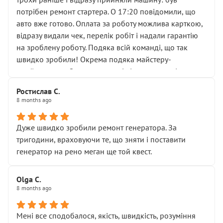
лобовим склом. Мені пояснили, що це “старі гайки, які
потрібен ремонт стартера. О 17:20 повідомили, що
відкручували”, і попросили не хвилюватися. ( надіюсь
авто вже готово. Оплата за роботу можлива карткою,
новий власник, не застяг в полі))
відразу видали чек, перелік робіт і надали гарантію
Але після нинішнього візиту такі дрібниці вже не
на зроблену роботу. Подяка всій команді, що так
здаються дрібницями.
швидко зробили! Окрема подяка майстеру-
Я — клієнт, який працює на довірі, і саме її цей сервіс
приймальнику Олександру: всі чітко та по суті.
серйозно підірвав.
Молодці! Однозначно буду радити своїм знайомим
Хотілося б більше:
Ростислав С.
звертатися до цього автосервісу.
8 months ago
• належної уваги до авто
• прозорості в роботах і рахунках
• реальної діагностики, а не формального
Дуже швидко зробили ремонт генератора. За
“подивились і поїхав”
тригодини, враховуючи те, що зняти і поставити
На жаль, складається враження, що сервіс працює не
генератор на рено меган ще той квест.
на якість, а “аби швидше і дорожче”. Саме це і псує
загальне враження та бажання повертатися.
Olga С.
Стосовно комунікації - все добре
8 months ago
Мені все сподобалося, якість, швидкість, розуміння