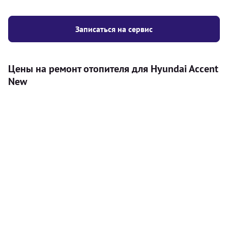
Записаться на сервис
Цены на ремонт отопителя для Hyundai Accent
New
Услуга
Цена
Автономный отопитель
Бесплатный расчет цены установки
Безкоштовно
автономного отопителя
Установка воздушного автономного
8000
грн
отопителя