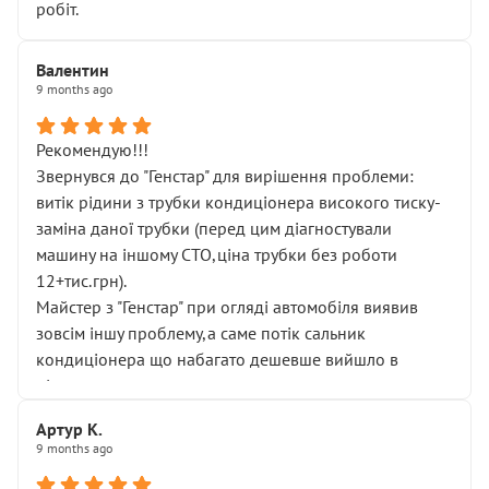
робіт.
Валентин
9 months ago
Рекомендую!!!
Звернувся до "Генстар" для вирішення проблеми:
витік рідини з трубки кондиціонера високого тиску-
заміна даної трубки (перед цим діагностували
машину на іншому СТО,ціна трубки без роботи
12+тис.грн).
Майстер з "Генстар" при огляді автомобіля виявив
зовсім іншу проблему,а саме потік сальник
кондиціонера що набагато дешевше вийшло в
підсумку.
Дуже дякую за швидкий і професійний ремонт!
Артур К.
9 months ago