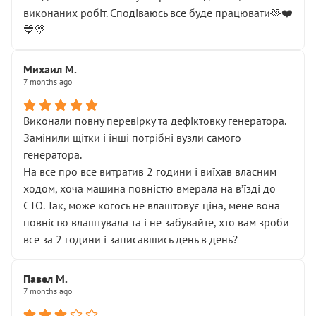
виконаних робіт. Сподіваюсь все буде працювати🫶❤️
💙💛
Михаил М.
7 months ago
Виконали повну перевірку та дефіктовку генератора.
Замінили щітки і інші потрібні вузли самого
генератора.
На все про все витратив 2 години і виїхав власним
ходом, хоча машина повністю вмерала на вʼїзді до
СТО. Так, може когось не влаштовує ціна, мене вона
повністю влаштувала та і не забувайте, хто вам зроби
все за 2 години і записавшись день в день?
Павел М.
7 months ago