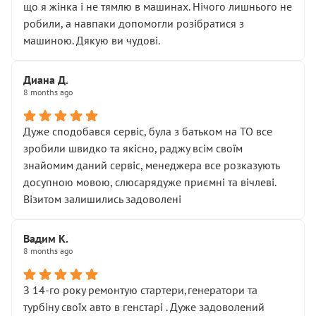
що я жінка і не тямлю в машинах. Нічого лишнього не
робили, а навпаки допомогли розібратися з
машиною. Дякую ви чудові.
Диана Д.
8 months ago
Дуже сподобався сервіс, була з батьком на ТО все
зробили швидко та якісно, раджу всім своїм
знайомим даний сервіс, менеджера все розказують
досупною мовою, слюсарядуже приємні та вічлеві.
Візитом залишились задоволені
Вадим К.
8 months ago
З 14-го року ремонтую стартери,генератори та
турбіну своїх авто в генстарі . Дуже задоволений