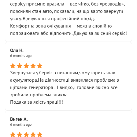
сервісу приємно вразила — все чітко, без «розводів»,
пояснили стан авто, показали, на що варто звернути
увагу. Відчувається професійний підхід.
Комфортна зона очікування — можна спокійно
попрацювати або відпочити. Дякую за якісний сервіс!
Оля Н.
6 months ago
Звернулася у Сервіс з питанням,чому горить знак
акумулятора.На діагностиці виявилася проблема з
щітками генератора .Швидко,і головне якісно все
зробили,проблема зникла .
Подяка за якість праці!!!
Виген А.
6 months ago