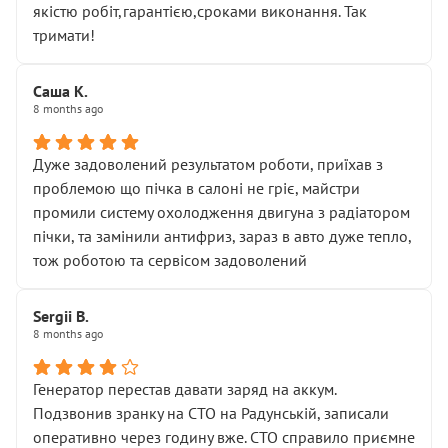
якістю робіт,гарантією,сроками виконання. Так
тримати!
Саша К.
8 months ago
Дуже задоволений результатом роботи, приїхав з
проблемою що пічка в салоні не гріє, майстри
промили систему охолодження двигуна з радіатором
пічки, та замінили антифриз, зараз в авто дуже тепло,
тож роботою та сервісом задоволений
Sergii B.
8 months ago
Генератор перестав давати заряд на аккум.
Подзвонив зранку на СТО на Радунській, записали
оперативно через годину вже. СТО справило приємне