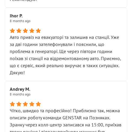
залишився таким самим, як і був. Тобто оплачена
“діагностика гальм” фактично нічого не дала.
Далі ситуація тільки погіршилась:
Ihor P.
8 months ago
• сказали, що тепер “потрібно знімати колеса”
• що біля авто стояти вже не можна
• почали озвучувати купу додаткових робіт без
Авто привіз на евакуаторі та залишив на станції. Уже
чіткого пояснення
за дві години зателефонували і пояснили, що
( ну все зняли та доробили) дякую!
проблема в генераторі. Ще через півтори години
Окремий момент, який виглядає абсурдно:
поїхав зі станції на відремонтованому авто. Приємно,
мені заявили, що бачок гальмівної рідини потрібно
що є сервіс, який реально виручає в таких ситуаціях.
міняти разом із головним гальмівним циліндром у
Дякую!
зборі.
Для людини, яка хоча б трохи розуміється на техніці,
Andrey M.
це звучить як мінімум непрофесійно, а як максимум —
8 months ago
спроба продати дорогий вузол замість елементарних
ущільнювачів.
Чітко, швидко та професійно! Приблизно так, можна
Що прикро — це не перший мій візит. Раніше міняв у
описати роботу команди GENSTAR на Позняках.
вас стартер, і тоді сервіс наче справив хороше
Зранку через колл-центр записався на 15:00, приїхав
враження. Але згодом знайшов декілька гайок під
трохи раніше і відразу прийняли машину: був