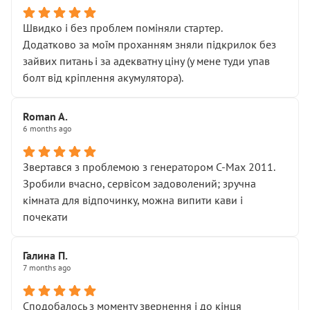
Швидко і без проблем поміняли стартер.
Додатково за моїм проханням зняли підкрилок без
зайвих питань і за адекватну ціну (у мене туди упав
болт від кріплення акумулятора).
Roman A.
6 months ago
Звертався з проблемою з генератором C-Max 2011.
Зробили вчасно, сервісом задоволений; зручна
кімната для відпочинку, можна випити кави і
почекати
Галина П.
7 months ago
Сподобалось з моменту звернення і до кінця