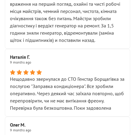
враження на перший погляд, охайні та чисті робочі
місця майстрів, чемний персонал, чистота, кімната
очікування також без питань. Майстри зробили
діагностику і вердікт генератор на ремонт. За 1,5
години зняли генератор, відремонтували (заміна
щіток і підшипників) и поставили назад.
Наталія Г.
9 months ago
Нещодавно звернулася до СТО Генстар Борщагівка за
послугою "Заправка кондиціонера". Все зробили
оперативно. Через деякий час заїхала повторно, щоб
перепровірити, чи не має витікання фреону.
Перевірка була безкоштовна. Поки задоволена
Олег М.
9 months ago