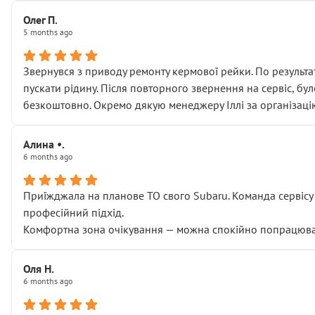
Олег П.
5 months ago
Звернувся з приводу ремонту кермової рейки. По результат
пускати рідину. Після повторного звернення на сервіс, бу
безкоштовно. Окремо дякую менеджеру Іллі за організаці
Алина •.
6 months ago
Приїжджала на планове ТО свого Subaru. Команда сервісу п
професійний підхід.
Комфортна зона очікування — можна спокійно попрацювати
Оля Н.
6 months ago