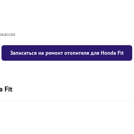
8000
грн
10000
грн
ркассах
Записаться на ремонт отопителя для Honda Fit
 Fit