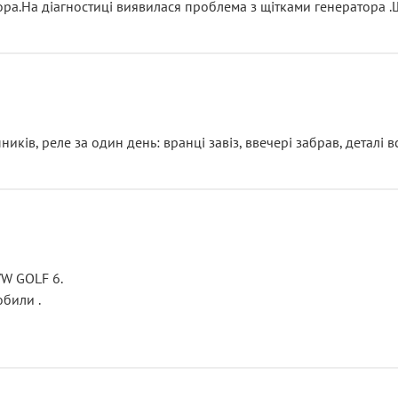
тора.На діагностиці виявилася проблема з щітками генератора 
ків, реле за один день: вранці завіз, ввечері забрав, деталі в
VW GOLF 6.
били .