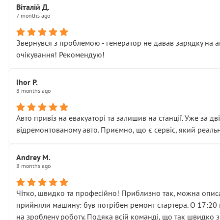
Віталій Д.
• що біля авто стояти вже не можна
7 months ago
• почали озвучувати купу додаткових робіт без чіткого п
( ну все зняли та доробили) дякую!
Звернувся з проблемою - генератор не давав зарядку на а
Окремий момент, який виглядає абсурдно:
очікування! Рекомендую!
мені заявили, що бачок гальмівної рідини потрібно міняти
Для людини, яка хоча б трохи розуміється на техніці, це 
Що прикро — це не перший мій візит. Раніше міняв у вас с
Ihor P.
8 months ago
пояснили, що це “старі гайки, які відкручували”, і попросил
Але після нинішнього візиту такі дрібниці вже не здаютьс
Я — клієнт, який працює на довірі, і саме її цей сервіс сер
Авто привіз на евакуаторі та залишив на станції. Уже за д
Хотілося б більше:
відремонтованому авто. Приємно, що є сервіс, який реальн
• належної уваги до авто
• прозорості в роботах і рахунках
Andrey M.
• реальної діагностики, а не формального “подивились і по
8 months ago
На жаль, складається враження, що сервіс працює не на як
Стосовно комунікації - все добре
Чітко, швидко та професійно! Приблизно так, можна описа
прийняли машину: був потрібен ремонт стартера. О 17:20 п
на зроблену роботу. Подяка всій команді, що так швидко 