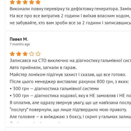
Виконали повну перевірку та дефіктовку генератора. Замін
На все про все витратив 2 години і виїхав власним ходом,
не забувайте, хто вам зроби все за 2 години і записавшись
Павел М.
7 months ago
Записався на СТО виключно на діагностику гальмівної сист
Авто прийняли, загнали в гараж.
Майстер ломіком підігнув захист і сказав, що все готово.
Після цього менеджер виставляє рахунок 800 грн, з яких:
• 300 грн — діагностика гальмівної системи
• 500 грн — діагностика ходової, яку я НЕ замовляв і НЕ 
Я оплатив, але одразу звернув увагу, що це нав’язана посл
“послугу” повернули, що лише підтвердило мою правоту.
Але головне — я виїжджаю з боксу, і скрип у гальмах залиш
Далі ситуація тільки погіршилась:
• сказали, що тепер “потрібно знімати колеса”