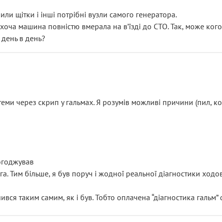
или щітки і інші потрібні вузли самого генератора.
 хоча машина повністю вмерала на вʼїзді до СТО. Так, може кого
 день в день?
еми через скрип у гальмах. Я розумів можливі причини (пил, кол
погоджував
уга. Тим більше, я був поруч і жодної реальної діагностики ход
ився таким самим, як і був. Тобто оплачена “діагностика гальм”