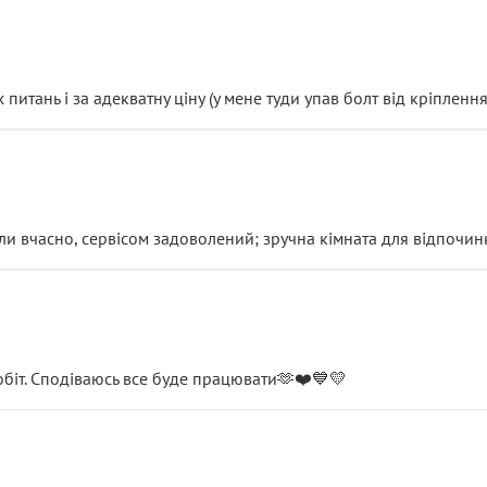
итань і за адекватну ціну (у мене туди упав болт від кріплення
и вчасно, сервісом задоволений; зручна кімната для відпочинк
обіт. Сподіваюсь все буде працювати🫶❤️💙💛