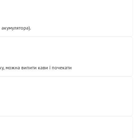
 акумулятора).
у, можна випити кави і почекати