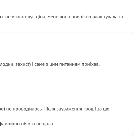
сь не влаштовує ціна, мене вона повністю влаштувала та і
одки, захист) і саме з цим питанням приїхав.
ової не проводилось. Після зауваження гроші за цю
 фактично нічого не дала.