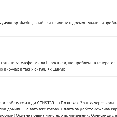
ояснення
кумулятор. Фахівці знайшли причину, відремонтували, та зроби
 разом із головним гальмівним циліндром у зборі.
звучить як мінімум непрофесійно, а як максимум — спроба прод
тартер, і тоді сервіс наче справив хороше враження. Але згодо
и не хвилюватися. ( надіюсь новий власник, не застяг в полі))
я дрібницями.
йозно підірвав.
ві години зателефонували і пояснили, що проблема в генераторі.
о виручає в таких ситуаціях. Дякую!
їхав”
ість, а “аби швидше і дорожче”. Саме це і псує загальне вражен
ти роботу команди GENSTAR на Позняках. Зранку через колл-це
овідомили, що авто вже готово. Оплата за роботу можлива карт
зробили! Окрема подяка майстеру-приймальнику Олександру: всі