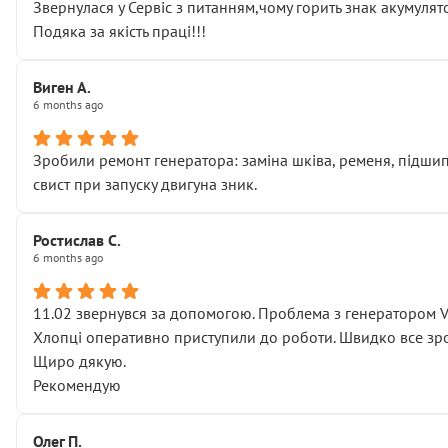
Звернулася у Сервіс з питанням,чому горить знак акумуля
Подяка за якість праці!!!
Виген А.
6 months ago
Зробили ремонт генератора: заміна шківа, ременя, підшипни
свист при запуску двигуна зник.
Ростислав С.
6 months ago
11.02 звернувся за допомогою. Проблема з генератором 
Хлопці оперативно приступили до роботи. Швидко все зро
Щиро дякую.
Рекомендую
Олег П.