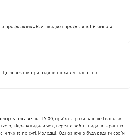
ли профілактику. Все швидко і професійно! Є кімната
ати дорогий вузол замість елементарних ущільнювачів.
м знайшов декілька гайок під лобовим склом. Мені
 Ще через півтори години поїхав зі станції на
ня та бажання повертатися.
нтр записався на 15:00, приїхав трохи раніше і відразу
кою, відразу видали чек, перелік робіт і надали гарантію
 чітко та по суті. Молодці! Однозначно буду радити своїм