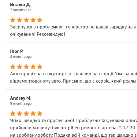
Віталій Д.
• що біля авто стояти вже не можна
7 months ago
• почали озвучувати купу додаткових робіт без чіткого п
( ну все зняли та доробили) дякую!
Звернувся з проблемою - генератор не давав зарядку на а
Окремий момент, який виглядає абсурдно:
очікування! Рекомендую!
мені заявили, що бачок гальмівної рідини потрібно міняти
Для людини, яка хоча б трохи розуміється на техніці, це 
Що прикро — це не перший мій візит. Раніше міняв у вас с
Ihor P.
8 months ago
пояснили, що це “старі гайки, які відкручували”, і попросил
Але після нинішнього візиту такі дрібниці вже не здаютьс
Я — клієнт, який працює на довірі, і саме її цей сервіс сер
Авто привіз на евакуаторі та залишив на станції. Уже за д
Хотілося б більше:
відремонтованому авто. Приємно, що є сервіс, який реальн
• належної уваги до авто
• прозорості в роботах і рахунках
Andrey M.
• реальної діагностики, а не формального “подивились і по
8 months ago
На жаль, складається враження, що сервіс працює не на як
Стосовно комунікації - все добре
Чітко, швидко та професійно! Приблизно так, можна описа
прийняли машину: був потрібен ремонт стартера. О 17:20 п
на зроблену роботу. Подяка всій команді, що так швидко 