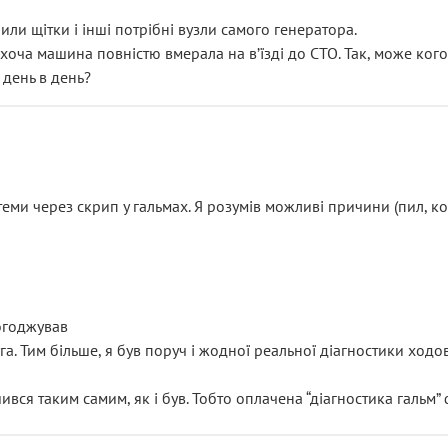
или щітки і інші потрібні вузли самого генератора.
 хоча машина повністю вмерала на вʼїзді до СТО. Так, може кого
 день в день?
еми через скрип у гальмах. Я розумів можливі причини (пил, кол
погоджував
уга. Тим більше, я був поруч і жодної реальної діагностики ход
ився таким самим, як і був. Тобто оплачена “діагностика гальм”