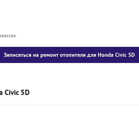
8000
грн
10000
грн
ркассах
Записаться на ремонт отопителя для Honda Civic 5D
 Civic 5D