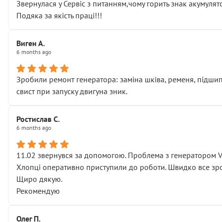
Звернулася у Сервіс з питанням,чому горить знак акумуля
Подяка за якість праці!!!
Виген А.
6 months ago
Зробили ремонт генератора: заміна шківа, ременя, підшипни
свист при запуску двигуна зник.
Ростислав С.
6 months ago
11.02 звернувся за допомогою. Проблема з генератором 
Хлопці оперативно приступили до роботи. Швидко все зро
Щиро дякую.
Рекомендую
Олег П.