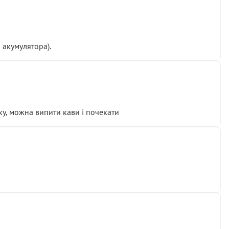
 акумулятора).
у, можна випити кави і почекати