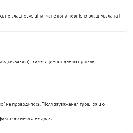
сь не влаштовує ціна, мене вона повністю влаштувала та і
одки, захист) і саме з цим питанням приїхав.
ової не проводилось. Після зауваження гроші за цю
 фактично нічого не дала.