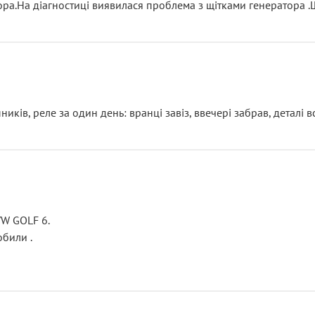
тора.На діагностиці виявилася проблема з щітками генератора 
ків, реле за один день: вранці завіз, ввечері забрав, деталі в
VW GOLF 6.
били .