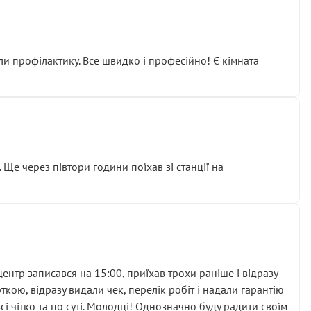
ли профілактику. Все швидко і професійно! Є кімната
ати дорогий вузол замість елементарних ущільнювачів.
м знайшов декілька гайок під лобовим склом. Мені
 Ще через півтори години поїхав зі станції на
ня та бажання повертатися.
нтр записався на 15:00, приїхав трохи раніше і відразу
кою, відразу видали чек, перелік робіт і надали гарантію
 чітко та по суті. Молодці! Однозначно буду радити своїм