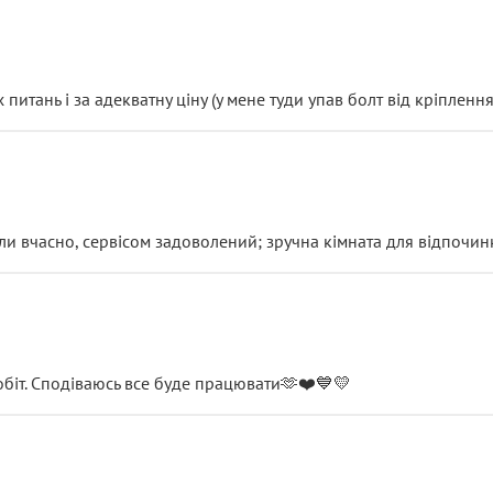
итань і за адекватну ціну (у мене туди упав болт від кріплення
и вчасно, сервісом задоволений; зручна кімната для відпочинк
обіт. Сподіваюсь все буде працювати🫶❤️💙💛