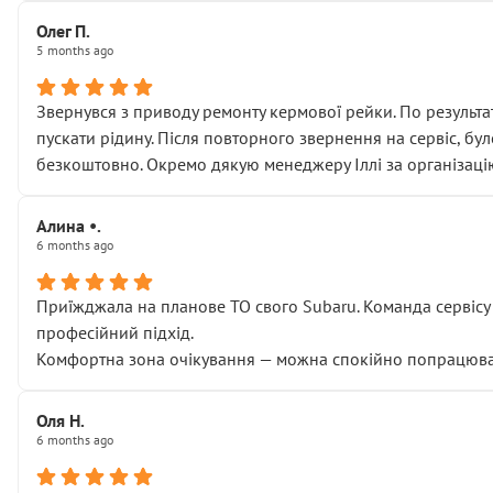
Олег П.
5 months ago
Звернувся з приводу ремонту кермової рейки. По результат
пускати рідину. Після повторного звернення на сервіс, бу
безкоштовно. Окремо дякую менеджеру Іллі за організаці
Алина •.
6 months ago
Приїжджала на планове ТО свого Subaru. Команда сервісу п
професійний підхід.
Комфортна зона очікування — можна спокійно попрацювати
Оля Н.
6 months ago