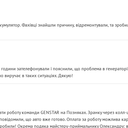
ояснення
кумулятор. Фахівці знайшли причину, відремонтували, та зроби
 разом із головним гальмівним циліндром у зборі.
звучить як мінімум непрофесійно, а як максимум — спроба прод
тартер, і тоді сервіс наче справив хороше враження. Але згодо
и не хвилюватися. ( надіюсь новий власник, не застяг в полі))
я дрібницями.
йозно підірвав.
ві години зателефонували і пояснили, що проблема в генераторі.
о виручає в таких ситуаціях. Дякую!
їхав”
ість, а “аби швидше і дорожче”. Саме це і псує загальне вражен
ти роботу команди GENSTAR на Позняках. Зранку через колл-це
овідомили, що авто вже готово. Оплата за роботу можлива карт
зробили! Окрема подяка майстеру-приймальнику Олександру: всі