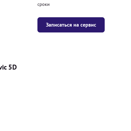
сроки
Записаться на сервис
vic 5D
Цена
я
Безкоштовно