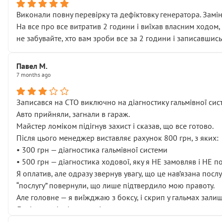
Виконали повну перевірку та дефіктовку генератора. Замін
На все про все витратив 2 години і виїхав власним ходом,
не забувайте, хто вам зроби все за 2 години і записавшись
Павел М.
7 months ago
Записався на СТО виключно на діагностику гальмівної сист
Авто прийняли, загнали в гараж.
Майстер ломіком підігнув захист і сказав, що все готово.
Після цього менеджер виставляє рахунок 800 грн, з яких:
• 300 грн — діагностика гальмівної системи
• 500 грн — діагностика ходової, яку я НЕ замовляв і НЕ 
Я оплатив, але одразу звернув увагу, що це нав’язана посл
“послугу” повернули, що лише підтвердило мою правоту.
Але головне — я виїжджаю з боксу, і скрип у гальмах залиш
Далі ситуація тільки погіршилась:
• сказали, що тепер “потрібно знімати колеса”