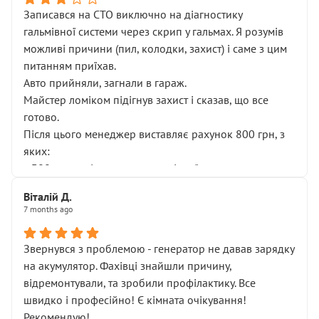
Записався на СТО виключно на діагностику
гальмівної системи через скрип у гальмах. Я розумів
можливі причини (пил, колодки, захист) і саме з цим
питанням приїхав.
Авто прийняли, загнали в гараж.
Майстер ломіком підігнув захист і сказав, що все
готово.
Після цього менеджер виставляє рахунок 800 грн, з
яких:
• 300 грн — діагностика гальмівної системи
• 500 грн — діагностика ходової, яку я НЕ замовляв і
Віталій Д.
НЕ погоджував
7 months ago
Я оплатив, але одразу звернув увагу, що це нав’язана
послуга. Тим більше, я був поруч і жодної реальної
Звернувся з проблемою - генератор не давав зарядку
діагностики ходової не проводилось. Після
на акумулятор. Фахівці знайшли причину,
зауваження гроші за цю “послугу” повернули, що
відремонтували, та зробили профілактику. Все
лише підтвердило мою правоту.
швидко і професійно! Є кімната очікування!
Але головне — я виїжджаю з боксу, і скрип у гальмах
Рекомендую!