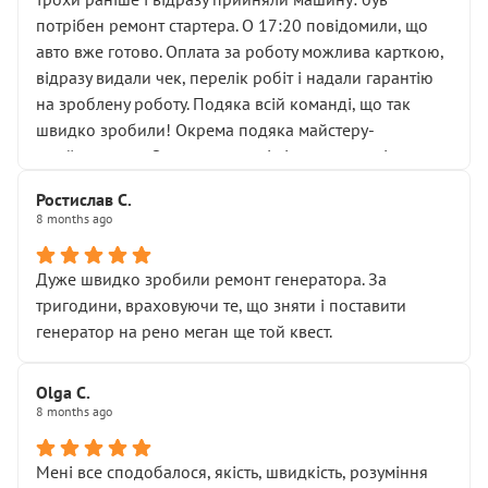
лобовим склом. Мені пояснили, що це “старі гайки, які
потрібен ремонт стартера. О 17:20 повідомили, що
відкручували”, і попросили не хвилюватися. ( надіюсь
авто вже готово. Оплата за роботу можлива карткою,
новий власник, не застяг в полі))
відразу видали чек, перелік робіт і надали гарантію
Але після нинішнього візиту такі дрібниці вже не
на зроблену роботу. Подяка всій команді, що так
здаються дрібницями.
швидко зробили! Окрема подяка майстеру-
Я — клієнт, який працює на довірі, і саме її цей сервіс
приймальнику Олександру: всі чітко та по суті.
серйозно підірвав.
Молодці! Однозначно буду радити своїм знайомим
Хотілося б більше:
Ростислав С.
звертатися до цього автосервісу.
8 months ago
• належної уваги до авто
• прозорості в роботах і рахунках
• реальної діагностики, а не формального
Дуже швидко зробили ремонт генератора. За
“подивились і поїхав”
тригодини, враховуючи те, що зняти і поставити
На жаль, складається враження, що сервіс працює не
генератор на рено меган ще той квест.
на якість, а “аби швидше і дорожче”. Саме це і псує
загальне враження та бажання повертатися.
Olga С.
Стосовно комунікації - все добре
8 months ago
Мені все сподобалося, якість, швидкість, розуміння