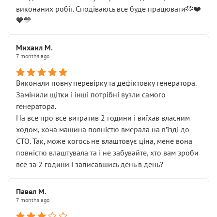
виконаних робіт. Сподіваюсь все буде працювати🫶❤️
💙💛
Михаил М.
7 months ago
Виконали повну перевірку та дефіктовку генератора.
Замінили щітки і інші потрібні вузли самого
генератора.
На все про все витратив 2 години і виїхав власним
ходом, хоча машина повністю вмерала на вʼїзді до
СТО. Так, може когось не влаштовує ціна, мене вона
повністю влаштувала та і не забувайте, хто вам зроби
все за 2 години і записавшись день в день?
Павел М.
7 months ago