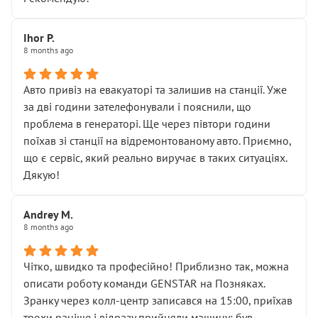
залишився таким самим, як і був. Тобто оплачена
“діагностика гальм” фактично нічого не дала.
Далі ситуація тільки погіршилась:
Ihor P.
8 months ago
• сказали, що тепер “потрібно знімати колеса”
• що біля авто стояти вже не можна
• почали озвучувати купу додаткових робіт без
Авто привіз на евакуаторі та залишив на станції. Уже
чіткого пояснення
за дві години зателефонували і пояснили, що
( ну все зняли та доробили) дякую!
проблема в генераторі. Ще через півтори години
Окремий момент, який виглядає абсурдно:
поїхав зі станції на відремонтованому авто. Приємно,
мені заявили, що бачок гальмівної рідини потрібно
що є сервіс, який реально виручає в таких ситуаціях.
міняти разом із головним гальмівним циліндром у
Дякую!
зборі.
Для людини, яка хоча б трохи розуміється на техніці,
Andrey M.
це звучить як мінімум непрофесійно, а як максимум —
8 months ago
спроба продати дорогий вузол замість елементарних
ущільнювачів.
Чітко, швидко та професійно! Приблизно так, можна
Що прикро — це не перший мій візит. Раніше міняв у
описати роботу команди GENSTAR на Позняках.
вас стартер, і тоді сервіс наче справив хороше
Зранку через колл-центр записався на 15:00, приїхав
враження. Але згодом знайшов декілька гайок під
трохи раніше і відразу прийняли машину: був