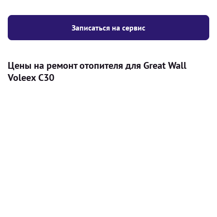
Записаться на сервис
Цены на ремонт отопителя для Great Wall
Voleex C30
Услуга
Цена
Автономный отопитель
Бесплатный расчет цены установки
Безкоштовно
автономного отопителя
Установка воздушного автономного
8000
грн
отопителя