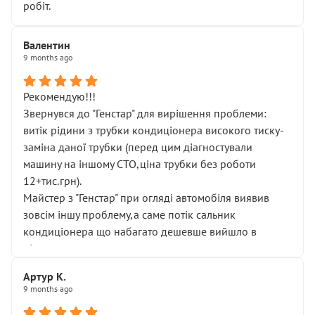
робіт.
Валентин
9 months ago
Рекомендую!!!
Звернувся до "Генстар" для вирішення проблеми:
витік рідини з трубки кондиціонера високого тиску-
заміна даної трубки (перед цим діагностували
машину на іншому СТО,ціна трубки без роботи
12+тис.грн).
Майстер з "Генстар" при огляді автомобіля виявив
зовсім іншу проблему,а саме потік сальник
кондиціонера що набагато дешевше вийшло в
підсумку.
Дуже дякую за швидкий і професійний ремонт!
Артур К.
9 months ago