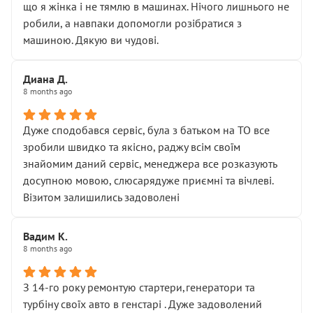
що я жінка і не тямлю в машинах. Нічого лишнього не
робили, а навпаки допомогли розібратися з
машиною. Дякую ви чудові.
Диана Д.
8 months ago
Дуже сподобався сервіс, була з батьком на ТО все
зробили швидко та якісно, раджу всім своїм
знайомим даний сервіс, менеджера все розказують
досупною мовою, слюсарядуже приємні та вічлеві.
Візитом залишились задоволені
Вадим К.
8 months ago
З 14-го року ремонтую стартери,генератори та
турбіну своїх авто в генстарі . Дуже задоволений