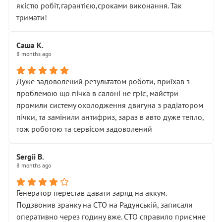
якістю робіт,гарантією,сроками виконання. Так
тримати!
Саша К.
8 months ago
Дуже задоволений результатом роботи, приїхав з
проблемою що пічка в салоні не гріє, майстри
промили систему охолодження двигуна з радіатором
пічки, та замінили антифриз, зараз в авто дуже тепло,
тож роботою та сервісом задоволений
Sergii B.
8 months ago
Генератор перестав давати заряд на аккум.
Подзвонив зранку на СТО на Радунській, записали
оперативно через годину вже. СТО справило приємне