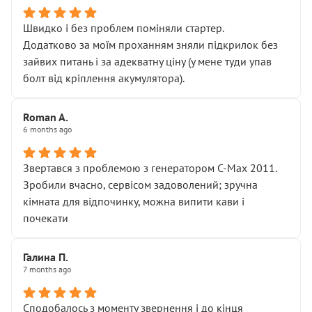
Швидко і без проблем поміняли стартер.
Додатково за моїм проханням зняли підкрилок без
зайвих питань і за адекватну ціну (у мене туди упав
болт від кріплення акумулятора).
Roman A.
6 months ago
Звертався з проблемою з генератором C-Max 2011.
Зробили вчасно, сервісом задоволений; зручна
кімната для відпочинку, можна випити кави і
почекати
Галина П.
7 months ago
Сподобалось з моменту звернення і до кінця