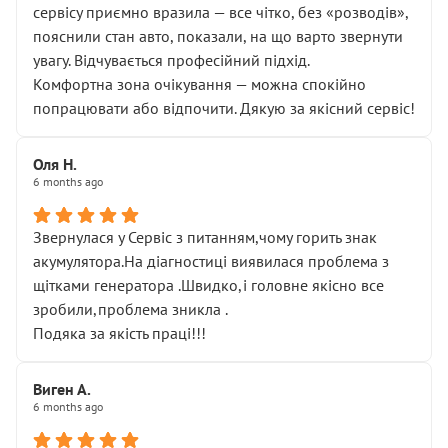
сервісу приємно вразила — все чітко, без «розводів»,
пояснили стан авто, показали, на що варто звернути
увагу. Відчувається професійний підхід.
Комфортна зона очікування — можна спокійно
попрацювати або відпочити. Дякую за якісний сервіс!
Оля Н.
6 months ago
Звернулася у Сервіс з питанням,чому горить знак
акумулятора.На діагностиці виявилася проблема з
щітками генератора .Швидко,і головне якісно все
зробили,проблема зникла .
Подяка за якість праці!!!
Виген А.
6 months ago