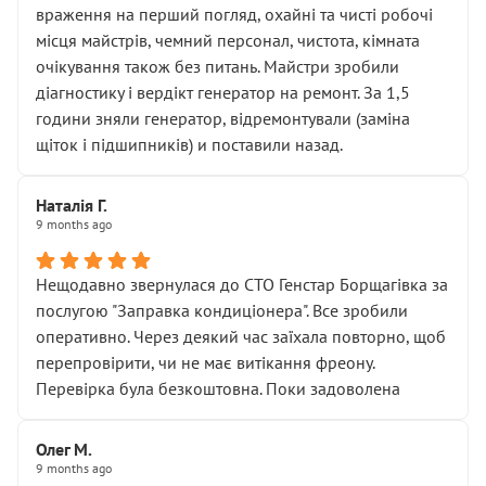
враження на перший погляд, охайні та чисті робочі
місця майстрів, чемний персонал, чистота, кімната
очікування також без питань. Майстри зробили
діагностику і вердікт генератор на ремонт. За 1,5
години зняли генератор, відремонтували (заміна
щіток і підшипників) и поставили назад.
Наталія Г.
9 months ago
Нещодавно звернулася до СТО Генстар Борщагівка за
послугою "Заправка кондиціонера". Все зробили
оперативно. Через деякий час заїхала повторно, щоб
перепровірити, чи не має витікання фреону.
Перевірка була безкоштовна. Поки задоволена
Олег М.
9 months ago