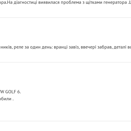
тора.На діагностиці виявилася проблема з щітками генератора 
ків, реле за один день: вранці завіз, ввечері забрав, деталі в
VW GOLF 6.
били .