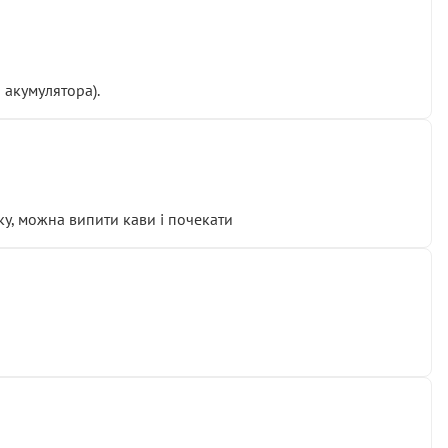
 акумулятора).
у, можна випити кави і почекати