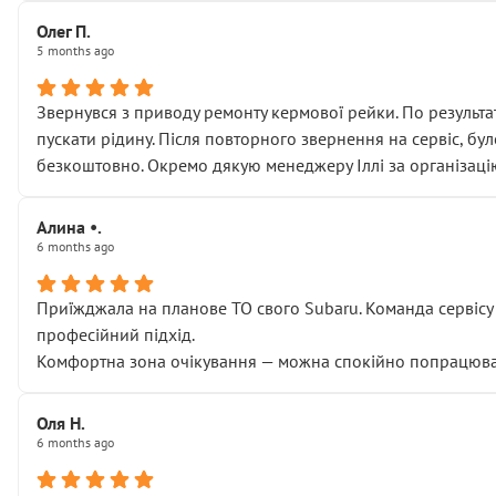
Олег П.
5 months ago
Звернувся з приводу ремонту кермової рейки. По результат
пускати рідину. Після повторного звернення на сервіс, бу
безкоштовно. Окремо дякую менеджеру Іллі за організаці
Алина •.
6 months ago
Приїжджала на планове ТО свого Subaru. Команда сервісу п
професійний підхід.
Комфортна зона очікування — можна спокійно попрацювати
Оля Н.
6 months ago