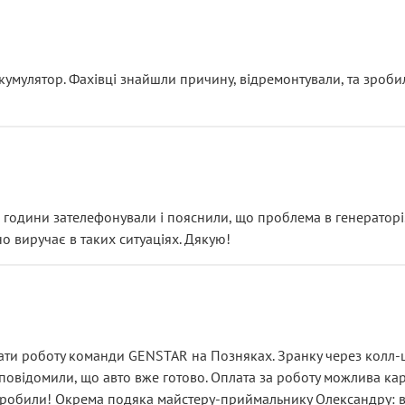
ояснення
кумулятор. Фахівці знайшли причину, відремонтували, та зроби
 разом із головним гальмівним циліндром у зборі.
звучить як мінімум непрофесійно, а як максимум — спроба прод
тартер, і тоді сервіс наче справив хороше враження. Але згодо
и не хвилюватися. ( надіюсь новий власник, не застяг в полі))
я дрібницями.
йозно підірвав.
ві години зателефонували і пояснили, що проблема в генераторі.
о виручає в таких ситуаціях. Дякую!
їхав”
ість, а “аби швидше і дорожче”. Саме це і псує загальне вражен
ти роботу команди GENSTAR на Позняках. Зранку через колл-це
овідомили, що авто вже готово. Оплата за роботу можлива карт
зробили! Окрема подяка майстеру-приймальнику Олександру: всі