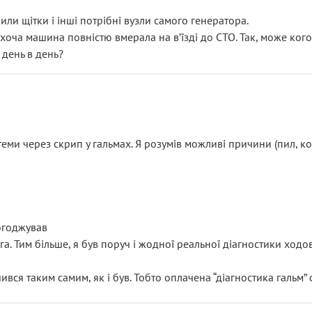
или щітки і інші потрібні вузли самого генератора.
 хоча машина повністю вмерала на вʼїзді до СТО. Так, може кого
 день в день?
еми через скрип у гальмах. Я розумів можливі причини (пил, кол
погоджував
уга. Тим більше, я був поруч і жодної реальної діагностики ход
ився таким самим, як і був. Тобто оплачена “діагностика гальм”