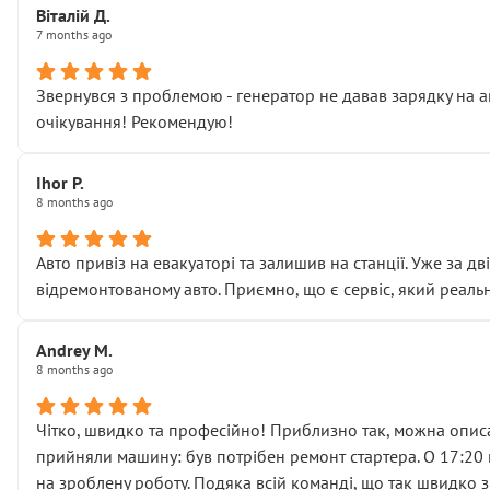
Віталій Д.
• що біля авто стояти вже не можна
7 months ago
• почали озвучувати купу додаткових робіт без чіткого п
( ну все зняли та доробили) дякую!
Звернувся з проблемою - генератор не давав зарядку на а
Окремий момент, який виглядає абсурдно:
очікування! Рекомендую!
мені заявили, що бачок гальмівної рідини потрібно міняти
Для людини, яка хоча б трохи розуміється на техніці, це 
Що прикро — це не перший мій візит. Раніше міняв у вас с
Ihor P.
8 months ago
пояснили, що це “старі гайки, які відкручували”, і попросил
Але після нинішнього візиту такі дрібниці вже не здаютьс
Я — клієнт, який працює на довірі, і саме її цей сервіс сер
Авто привіз на евакуаторі та залишив на станції. Уже за д
Хотілося б більше:
відремонтованому авто. Приємно, що є сервіс, який реальн
• належної уваги до авто
• прозорості в роботах і рахунках
Andrey M.
• реальної діагностики, а не формального “подивились і по
8 months ago
На жаль, складається враження, що сервіс працює не на як
Стосовно комунікації - все добре
Чітко, швидко та професійно! Приблизно так, можна описа
прийняли машину: був потрібен ремонт стартера. О 17:20 п
на зроблену роботу. Подяка всій команді, що так швидко 