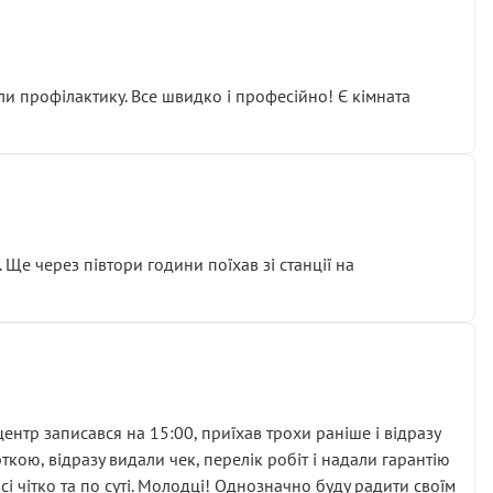
ли профілактику. Все швидко і професійно! Є кімната
ати дорогий вузол замість елементарних ущільнювачів.
м знайшов декілька гайок під лобовим склом. Мені
 Ще через півтори години поїхав зі станції на
ня та бажання повертатися.
нтр записався на 15:00, приїхав трохи раніше і відразу
кою, відразу видали чек, перелік робіт і надали гарантію
 чітко та по суті. Молодці! Однозначно буду радити своїм