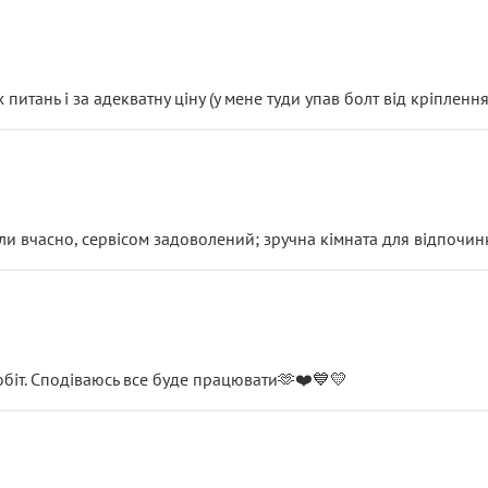
итань і за адекватну ціну (у мене туди упав болт від кріплення
и вчасно, сервісом задоволений; зручна кімната для відпочинк
обіт. Сподіваюсь все буде працювати🫶❤️💙💛