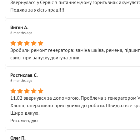
Звернулася у Сервіс з питанням,чому горить знак акумуля
Подяка за якість праці!!!
Виген А.
6 months ago
Зробили ремонт генератора: заміна шківа, ременя, підшипни
свист при запуску двигуна зник.
Ростислав С.
6 months ago
11.02 звернувся за допомогою. Проблема з генератором 
Хлопці оперативно приступили до роботи. Швидко все зро
Щиро дякую.
Рекомендую
Олег П.