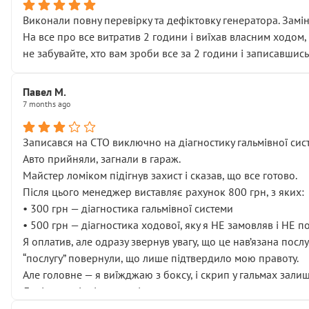
Виконали повну перевірку та дефіктовку генератора. Замін
На все про все витратив 2 години і виїхав власним ходом,
не забувайте, хто вам зроби все за 2 години і записавшись
Павел М.
7 months ago
Записався на СТО виключно на діагностику гальмівної сист
Авто прийняли, загнали в гараж.
Майстер ломіком підігнув захист і сказав, що все готово.
Після цього менеджер виставляє рахунок 800 грн, з яких:
• 300 грн — діагностика гальмівної системи
• 500 грн — діагностика ходової, яку я НЕ замовляв і НЕ 
Я оплатив, але одразу звернув увагу, що це нав’язана посл
“послугу” повернули, що лише підтвердило мою правоту.
Але головне — я виїжджаю з боксу, і скрип у гальмах залиш
Далі ситуація тільки погіршилась:
• сказали, що тепер “потрібно знімати колеса”