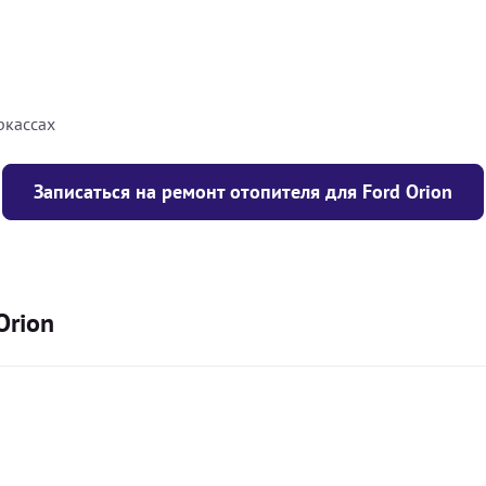
8000
грн
10000
грн
ркассах
Записаться на ремонт отопителя для Ford Orion
Orion