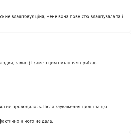
сь не влаштовує ціна, мене вона повністю влаштувала та і
одки, захист) і саме з цим питанням приїхав.
ової не проводилось. Після зауваження гроші за цю
 фактично нічого не дала.