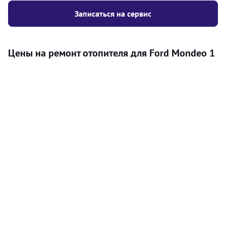
Записаться на сервис
Цены на ремонт отопителя для Ford Mondeo 1
Услуга
Цена
Автономный отопитель
Бесплатный расчет цены установки
Безкоштовно
автономного отопителя
Установка воздушного автономного
8000
грн
отопителя
Установка жидкостного
10000
грн