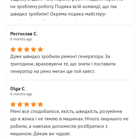
Але після нинішнього візиту такі дрібниці вже не
на зроблену роботу. Подяка всій команді, що так
здаються дрібницями.
швидко зробили! Окрема подяка майстеру-
Я — клієнт, який працює на довірі, і саме її цей сервіс
приймальнику Олександру: всі чітко та по суті.
серйозно підірвав.
Молодці! Однозначно буду радити своїм знайомим
Хотілося б більше:
Ростислав С.
звертатися до цього автосервісу.
8 months ago
• належної уваги до авто
• прозорості в роботах і рахунках
• реальної діагностики, а не формального
Дуже швидко зробили ремонт генератора. За
“подивились і поїхав”
тригодини, враховуючи те, що зняти і поставити
На жаль, складається враження, що сервіс працює не
генератор на рено меган ще той квест.
на якість, а “аби швидше і дорожче”. Саме це і псує
загальне враження та бажання повертатися.
Olga С.
Стосовно комунікації - все добре
8 months ago
Мені все сподобалося, якість, швидкість, розуміння
що я жінка і не тямлю в машинах. Нічого лишнього не
робили, а навпаки допомогли розібратися з
машиною. Дякую ви чудові.