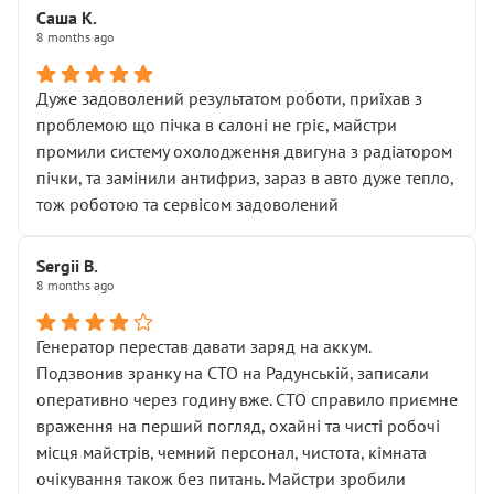
Саша К.
8 months ago
Дуже задоволений результатом роботи, приїхав з
проблемою що пічка в салоні не гріє, майстри
промили систему охолодження двигуна з радіатором
пічки, та замінили антифриз, зараз в авто дуже тепло,
тож роботою та сервісом задоволений
Sergii B.
8 months ago
Генератор перестав давати заряд на аккум.
Подзвонив зранку на СТО на Радунській, записали
оперативно через годину вже. СТО справило приємне
враження на перший погляд, охайні та чисті робочі
місця майстрів, чемний персонал, чистота, кімната
очікування також без питань. Майстри зробили