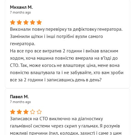
Михаил М.
7 months ago
Виконали повну перевірку та дефіктовку генератора.
Замінили щітки і інші потрібні вузли самого
генератора.
На все про все витратив 2 години і виїхав власним
ходом, хоча машина повністю вмерала на вʼїзді до
СТО. Так, може когось не влаштовує ціна, мене вона
повністю влаштувала та і не забувайте, хто вам зроби
все за 2 години і записавшись день в день?
Павел М.
7 months ago
Записався на СТО виключно на діагностику
гальмівної системи через скрип у гальмах. Я розумів
можливі причини (пил, колодки, захист) і саме з цим