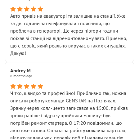
• сказали, що тепер “потрібно знімати колеса”
• що біля авто стояти вже не можна
• почали озвучувати купу додаткових робіт без
Авто привіз на евакуаторі та залишив на станції. Уже
чіткого пояснення
за дві години зателефонували і пояснили, що
( ну все зняли та доробили) дякую!
проблема в генераторі. Ще через півтори години
Окремий момент, який виглядає абсурдно:
поїхав зі станції на відремонтованому авто. Приємно,
мені заявили, що бачок гальмівної рідини потрібно
що є сервіс, який реально виручає в таких ситуаціях.
міняти разом із головним гальмівним циліндром у
Дякую!
зборі.
Для людини, яка хоча б трохи розуміється на техніці,
Andrey M.
це звучить як мінімум непрофесійно, а як максимум —
8 months ago
спроба продати дорогий вузол замість елементарних
ущільнювачів.
Чітко, швидко та професійно! Приблизно так, можна
Що прикро — це не перший мій візит. Раніше міняв у
описати роботу команди GENSTAR на Позняках.
вас стартер, і тоді сервіс наче справив хороше
Зранку через колл-центр записався на 15:00, приїхав
враження. Але згодом знайшов декілька гайок під
трохи раніше і відразу прийняли машину: був
лобовим склом. Мені пояснили, що це “старі гайки, які
потрібен ремонт стартера. О 17:20 повідомили, що
відкручували”, і попросили не хвилюватися. ( надіюсь
авто вже готово. Оплата за роботу можлива карткою,
новий власник, не застяг в полі))
відразу видали чек, перелік робіт і надали гарантію