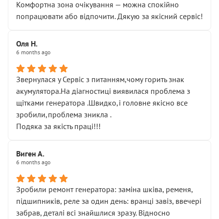
Комфортна зона очікування — можна спокійно
попрацювати або відпочити. Дякую за якісний сервіс!
Оля Н.
6 months ago
Звернулася у Сервіс з питанням,чому горить знак
акумулятора.На діагностиці виявилася проблема з
щітками генератора .Швидко,і головне якісно все
зробили,проблема зникла .
Подяка за якість праці!!!
Виген А.
6 months ago
Зробили ремонт генератора: заміна шківа, ременя,
підшипників, реле за один день: вранці завіз, ввечері
забрав, деталі всі знайшлися зразу. Відносно