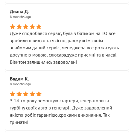
Диана Д.
8 months ago
Дуже сподобався сервіс, була з батьком на ТО все
зробили швидко та якісно, раджу всім своїм
знайомим даний сервіс, менеджера все розказують
досупною мовою, слюсарядуже приємні та вічлеві.
Візитом залишились задоволені
Вадим К.
8 months ago
З 14-го року ремонтую стартери,генератори та
турбіну своїх авто в генстарі . Дуже задоволений
якістю робіт,гарантією,сроками виконання. Так
тримати!