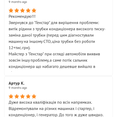
9 months ago
Рекомендую!!!
Звернувся до "Генстар" для вирішення проблеми:
витік рідини з трубки кондиціонера високого тиску-
заміна даної трубки (перед цим діагностували
машину на іншому СТО,ціна трубки без роботи
12+тис.грн).
Майстер з "Генстар" при огляді автомобіля виявив
зовсім іншу проблему,а саме потік сальник
кондиціонера що набагато дешевше вийшло в
підсумку.
Дуже дякую за швидкий і професійний ремонт!
Артур К.
9 months ago
Дуже висока кваліфікація по всіх напрямках.
Відремонтували на різних машинах і стартер, і
конденціонер, і генератор. До того ж дуже швидко.