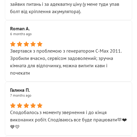
зайвих питань і за адекватну ціну (у мене туди упав
болт від кріплення акумулятора).
Roman A.
6 months ago
Звертався з проблемою з генератором C-Max 2011.
Зробили вчасно, сервісом задоволений; зручна
кімната для відпочинку, можна випити кави і
почекати
Галина П.
7 months ago
Сподобалось з моменту звернення і до кінця
виконаних робіт. Сподіваюсь все буде працювати🫶❤️
💙💛