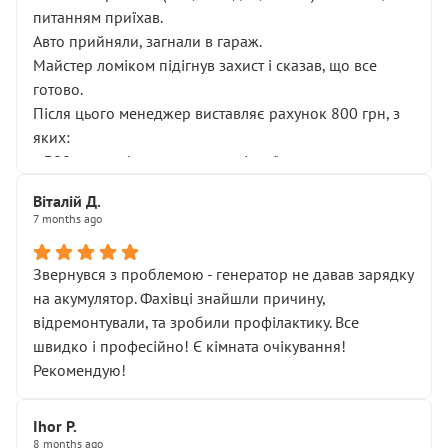
питанням приїхав.
Авто прийняли, загнали в гараж.
Майстер ломіком підігнув захист і сказав, що все
готово.
Після цього менеджер виставляє рахунок 800 грн, з
яких:
• 300 грн — діагностика гальмівної системи
• 500 грн — діагностика ходової, яку я НЕ замовляв і
Віталій Д.
НЕ погоджував
7 months ago
Я оплатив, але одразу звернув увагу, що це нав’язана
послуга. Тим більше, я був поруч і жодної реальної
Звернувся з проблемою - генератор не давав зарядку
діагностики ходової не проводилось. Після
на акумулятор. Фахівці знайшли причину,
зауваження гроші за цю “послугу” повернули, що
відремонтували, та зробили профілактику. Все
лише підтвердило мою правоту.
швидко і професійно! Є кімната очікування!
Але головне — я виїжджаю з боксу, і скрип у гальмах
Рекомендую!
залишився таким самим, як і був. Тобто оплачена
“діагностика гальм” фактично нічого не дала.
Далі ситуація тільки погіршилась:
Ihor P.
8 months ago