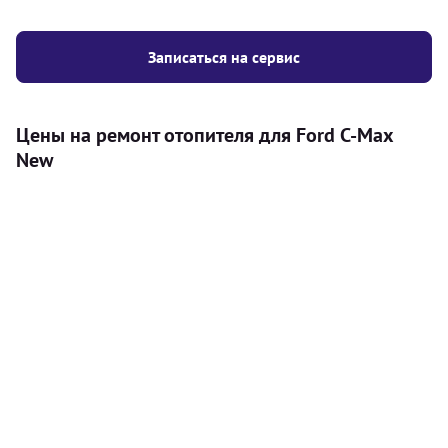
Записаться на сервис
Цены на ремонт отопителя для Ford C-Max
New
Услуга
Цена
Автономный отопитель
Бесплатный расчет цены установки
Безкоштовно
автономного отопителя
Установка воздушного автономного
8000
грн
отопителя