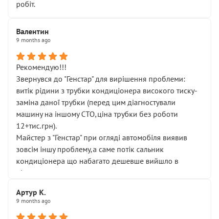
робіт.
Валентин
9 months ago
Рекомендую!!!
Звернувся до "Генстар" для вирішення проблеми:
витік рідини з трубки кондиціонера високого тиску-
заміна даної трубки (перед цим діагностували
машину на іншому СТО,ціна трубки без роботи
12+тис.грн).
Майстер з "Генстар" при огляді автомобіля виявив
зовсім іншу проблему,а саме потік сальник
кондиціонера що набагато дешевше вийшло в
підсумку.
Дуже дякую за швидкий і професійний ремонт!
Артур К.
9 months ago