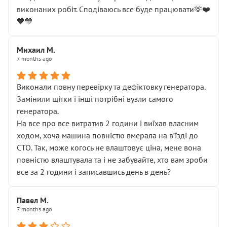
виконаних робіт. Сподіваюсь все буде працювати🫶❤️
💙💛
Михаил М.
7 months ago
Виконали повну перевірку та дефіктовку генератора.
Замінили щітки і інші потрібні вузли самого
генератора.
На все про все витратив 2 години і виїхав власним
ходом, хоча машина повністю вмерала на вʼїзді до
СТО. Так, може когось не влаштовує ціна, мене вона
повністю влаштувала та і не забувайте, хто вам зроби
все за 2 години і записавшись день в день?
Павел М.
7 months ago