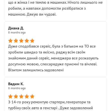
що я жінка і не тямлю в машинах. Нічого лишнього не
робили, а навпаки допомогли розібратися з
машиною. Дякую ви чудові.
Диана Д.
8 months ago
Дуже сподобався сервіс, була з батьком на ТО все
зробили швидко та якісно, раджу всім своїм
знайомим даний сервіс, менеджера все розказують
досупною мовою, слюсарядуже приємні та вічлеві.
Візитом залишились задоволені
Вадим К.
8 months ago
З 14-го року ремонтую стартери,генератори та
турбіну своїх авто в генстарі . Дуже задоволений