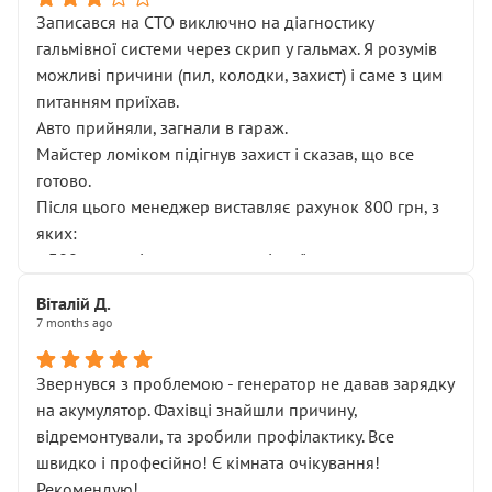
Записався на СТО виключно на діагностику
гальмівної системи через скрип у гальмах. Я розумів
можливі причини (пил, колодки, захист) і саме з цим
питанням приїхав.
Авто прийняли, загнали в гараж.
Майстер ломіком підігнув захист і сказав, що все
готово.
Після цього менеджер виставляє рахунок 800 грн, з
яких:
• 300 грн — діагностика гальмівної системи
• 500 грн — діагностика ходової, яку я НЕ замовляв і
Віталій Д.
НЕ погоджував
7 months ago
Я оплатив, але одразу звернув увагу, що це нав’язана
послуга. Тим більше, я був поруч і жодної реальної
Звернувся з проблемою - генератор не давав зарядку
діагностики ходової не проводилось. Після
на акумулятор. Фахівці знайшли причину,
зауваження гроші за цю “послугу” повернули, що
відремонтували, та зробили профілактику. Все
лише підтвердило мою правоту.
швидко і професійно! Є кімната очікування!
Але головне — я виїжджаю з боксу, і скрип у гальмах
Рекомендую!