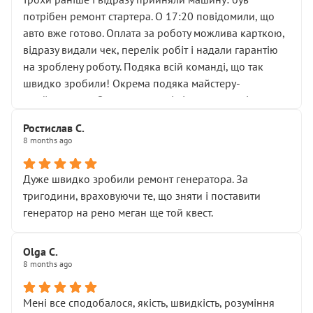
лобовим склом. Мені пояснили, що це “старі гайки, які
потрібен ремонт стартера. О 17:20 повідомили, що
відкручували”, і попросили не хвилюватися. ( надіюсь
авто вже готово. Оплата за роботу можлива карткою,
новий власник, не застяг в полі))
відразу видали чек, перелік робіт і надали гарантію
Але після нинішнього візиту такі дрібниці вже не
на зроблену роботу. Подяка всій команді, що так
здаються дрібницями.
швидко зробили! Окрема подяка майстеру-
Я — клієнт, який працює на довірі, і саме її цей сервіс
приймальнику Олександру: всі чітко та по суті.
серйозно підірвав.
Молодці! Однозначно буду радити своїм знайомим
Хотілося б більше:
Ростислав С.
звертатися до цього автосервісу.
8 months ago
• належної уваги до авто
• прозорості в роботах і рахунках
• реальної діагностики, а не формального
Дуже швидко зробили ремонт генератора. За
“подивились і поїхав”
тригодини, враховуючи те, що зняти і поставити
На жаль, складається враження, що сервіс працює не
генератор на рено меган ще той квест.
на якість, а “аби швидше і дорожче”. Саме це і псує
загальне враження та бажання повертатися.
Olga С.
Стосовно комунікації - все добре
8 months ago
Мені все сподобалося, якість, швидкість, розуміння