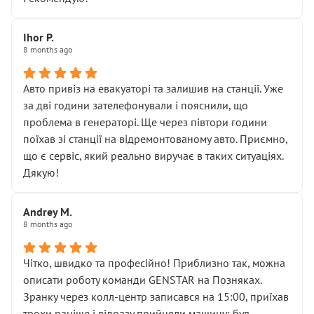
залишився таким самим, як і був. Тобто оплачена
“діагностика гальм” фактично нічого не дала.
Далі ситуація тільки погіршилась:
Ihor P.
8 months ago
• сказали, що тепер “потрібно знімати колеса”
• що біля авто стояти вже не можна
• почали озвучувати купу додаткових робіт без
Авто привіз на евакуаторі та залишив на станції. Уже
чіткого пояснення
за дві години зателефонували і пояснили, що
( ну все зняли та доробили) дякую!
проблема в генераторі. Ще через півтори години
Окремий момент, який виглядає абсурдно:
поїхав зі станції на відремонтованому авто. Приємно,
мені заявили, що бачок гальмівної рідини потрібно
що є сервіс, який реально виручає в таких ситуаціях.
міняти разом із головним гальмівним циліндром у
Дякую!
зборі.
Для людини, яка хоча б трохи розуміється на техніці,
Andrey M.
це звучить як мінімум непрофесійно, а як максимум —
8 months ago
спроба продати дорогий вузол замість елементарних
ущільнювачів.
Чітко, швидко та професійно! Приблизно так, можна
Що прикро — це не перший мій візит. Раніше міняв у
описати роботу команди GENSTAR на Позняках.
вас стартер, і тоді сервіс наче справив хороше
Зранку через колл-центр записався на 15:00, приїхав
враження. Але згодом знайшов декілька гайок під
трохи раніше і відразу прийняли машину: був