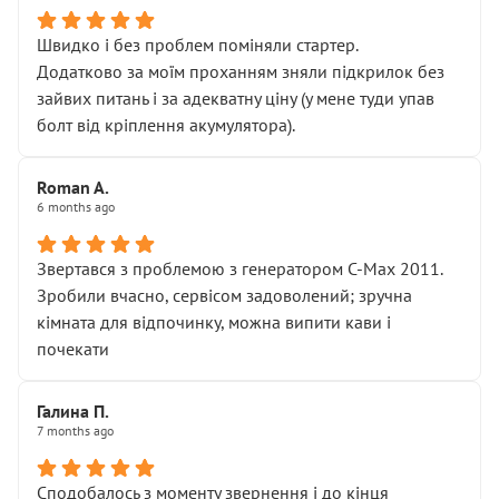
Швидко і без проблем поміняли стартер.
Додатково за моїм проханням зняли підкрилок без
зайвих питань і за адекватну ціну (у мене туди упав
болт від кріплення акумулятора).
Roman A.
6 months ago
Звертався з проблемою з генератором C-Max 2011.
Зробили вчасно, сервісом задоволений; зручна
кімната для відпочинку, можна випити кави і
почекати
Галина П.
7 months ago
Сподобалось з моменту звернення і до кінця