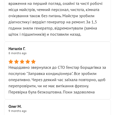
враження на перший погляд, охайні та чисті робочі
місця майстрів, чемний персонал, чистота, кімната
очікування також без питань. Майстри зробили
діагностику і вердікт генератор на ремонт. За 1,5
години зняли генератор, відремонтували (заміна
щіток і підшипників) и поставили назад.
Наталія Г.
8 months ago
Нещодавно звернулася до СТО Генстар Борщагівка за
послугою "Заправка кондиціонера". Все зробили
оперативно. Через деякий час заїхала повторно, щоб
перепровірити, чи не має витікання фреону.
Перевірка була безкоштовна. Поки задоволена
Олег М.
9 months ago