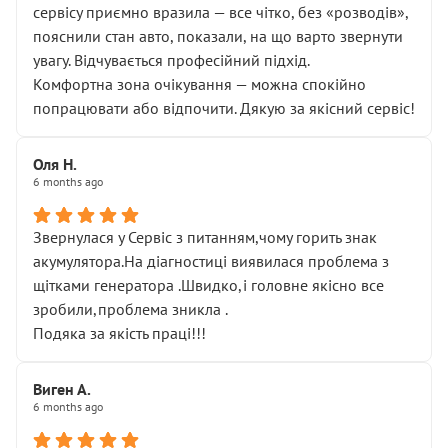
сервісу приємно вразила — все чітко, без «розводів»,
пояснили стан авто, показали, на що варто звернути
увагу. Відчувається професійний підхід.
Комфортна зона очікування — можна спокійно
попрацювати або відпочити. Дякую за якісний сервіс!
Оля Н.
6 months ago
Звернулася у Сервіс з питанням,чому горить знак
акумулятора.На діагностиці виявилася проблема з
щітками генератора .Швидко,і головне якісно все
зробили,проблема зникла .
Подяка за якість праці!!!
Виген А.
6 months ago