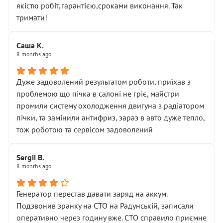
якістю робіт,гарантією,сроками виконання. Так
тримати!
Саша К.
8 months ago
Дуже задоволений результатом роботи, приїхав з
проблемою що пічка в салоні не гріє, майстри
промили систему охолодження двигуна з радіатором
пічки, та замінили антифриз, зараз в авто дуже тепло,
тож роботою та сервісом задоволений
Sergii B.
8 months ago
Генератор перестав давати заряд на аккум.
Подзвонив зранку на СТО на Радунській, записали
оперативно через годину вже. СТО справило приємне