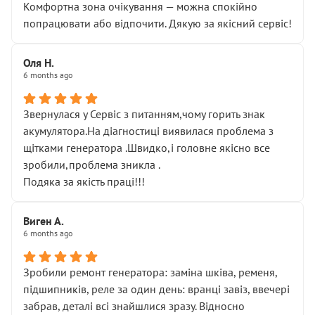
Комфортна зона очікування — можна спокійно
попрацювати або відпочити. Дякую за якісний сервіс!
Оля Н.
6 months ago
Звернулася у Сервіс з питанням,чому горить знак
акумулятора.На діагностиці виявилася проблема з
щітками генератора .Швидко,і головне якісно все
зробили,проблема зникла .
Подяка за якість праці!!!
Виген А.
6 months ago
Зробили ремонт генератора: заміна шківа, ременя,
підшипників, реле за один день: вранці завіз, ввечері
забрав, деталі всі знайшлися зразу. Відносно