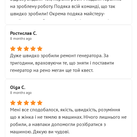
Але після нинішнього візиту такі дрібниці вже не
на зроблену роботу. Подяка всій команді, що так
здаються дрібницями.
швидко зробили! Окрема подяка майстеру-
Я — клієнт, який працює на довірі, і саме її цей сервіс
приймальнику Олександру: всі чітко та по суті.
серйозно підірвав.
Молодці! Однозначно буду радити своїм знайомим
Хотілося б більше:
Ростислав С.
звертатися до цього автосервісу.
8 months ago
• належної уваги до авто
• прозорості в роботах і рахунках
• реальної діагностики, а не формального
Дуже швидко зробили ремонт генератора. За
“подивились і поїхав”
тригодини, враховуючи те, що зняти і поставити
На жаль, складається враження, що сервіс працює не
генератор на рено меган ще той квест.
на якість, а “аби швидше і дорожче”. Саме це і псує
загальне враження та бажання повертатися.
Olga С.
Стосовно комунікації - все добре
8 months ago
Мені все сподобалося, якість, швидкість, розуміння
що я жінка і не тямлю в машинах. Нічого лишнього не
робили, а навпаки допомогли розібратися з
машиною. Дякую ви чудові.