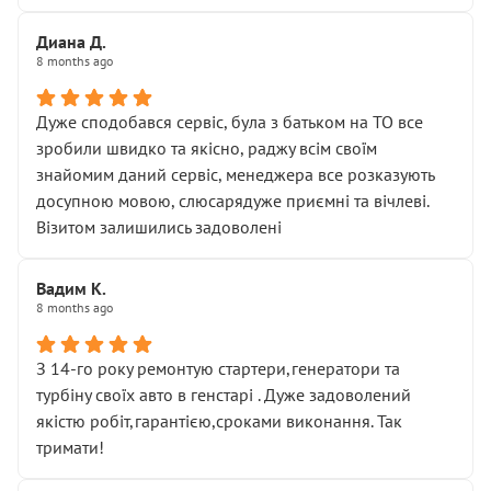
Диана Д.
8 months ago
Дуже сподобався сервіс, була з батьком на ТО все
зробили швидко та якісно, раджу всім своїм
знайомим даний сервіс, менеджера все розказують
досупною мовою, слюсарядуже приємні та вічлеві.
Візитом залишились задоволені
Вадим К.
8 months ago
З 14-го року ремонтую стартери,генератори та
турбіну своїх авто в генстарі . Дуже задоволений
якістю робіт,гарантією,сроками виконання. Так
тримати!