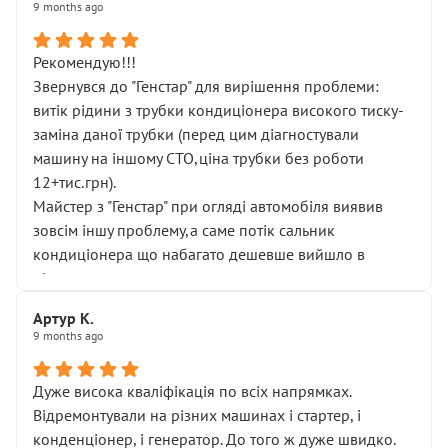
9 months ago
Рекомендую!!!
Звернувся до "Генстар" для вирішення проблеми:
витік рідини з трубки кондиціонера високого тиску-
заміна даної трубки (перед цим діагностували
машину на іншому СТО,ціна трубки без роботи
12+тис.грн).
Майстер з "Генстар" при огляді автомобіля виявив
зовсім іншу проблему,а саме потік сальник
кондиціонера що набагато дешевше вийшло в
підсумку.
Дуже дякую за швидкий і професійний ремонт!
Артур К.
9 months ago
Дуже висока кваліфікація по всіх напрямках.
Відремонтували на різних машинах і стартер, і
конденціонер, і генератор. До того ж дуже швидко.