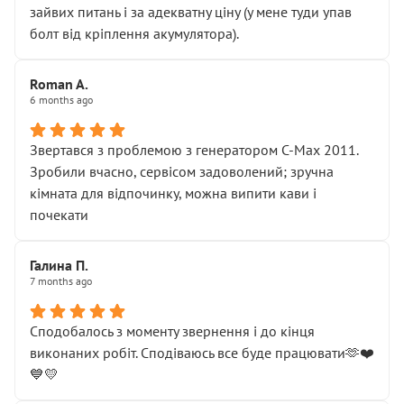
зайвих питань і за адекватну ціну (у мене туди упав
болт від кріплення акумулятора).
Roman A.
6 months ago
Звертався з проблемою з генератором C-Max 2011.
Зробили вчасно, сервісом задоволений; зручна
кімната для відпочинку, можна випити кави і
почекати
Галина П.
7 months ago
Сподобалось з моменту звернення і до кінця
виконаних робіт. Сподіваюсь все буде працювати🫶❤️
💙💛