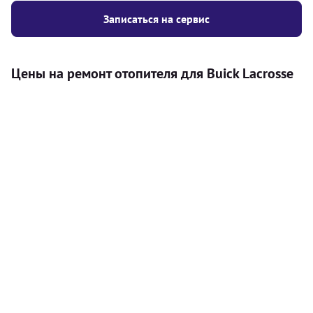
Записаться на сервис
Цены на ремонт отопителя для Buick Lacrosse
Услуга
Цена
Автономный отопитель
Бесплатный расчет цены установки
Безкоштовно
автономного отопителя
Установка воздушного автономного
8000
грн
отопителя
Установка жидкостного
10000
грн