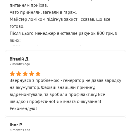
питанням приїхав.
Авто прийняли, загнали в гараж.
Майстер ломіком підігнув захист і сказав, що все
готово.
Після цього менеджер виставляє рахунок 800 грн, з
яких:
• 300 грн — діагностика гальмівної системи
• 500 грн — діагностика ходової, яку я НЕ замовляв і
Віталій Д.
НЕ погоджував
7 months ago
Я оплатив, але одразу звернув увагу, що це нав’язана
послуга. Тим більше, я був поруч і жодної реальної
Звернувся з проблемою - генератор не давав зарядку
діагностики ходової не проводилось. Після
на акумулятор. Фахівці знайшли причину,
зауваження гроші за цю “послугу” повернули, що
відремонтували, та зробили профілактику. Все
лише підтвердило мою правоту.
швидко і професійно! Є кімната очікування!
Але головне — я виїжджаю з боксу, і скрип у гальмах
Рекомендую!
залишився таким самим, як і був. Тобто оплачена
“діагностика гальм” фактично нічого не дала.
Далі ситуація тільки погіршилась:
Ihor P.
8 months ago