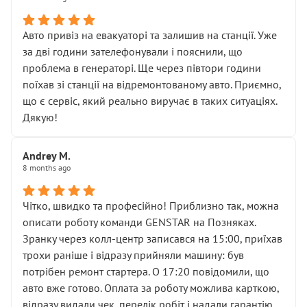
• сказали, що тепер “потрібно знімати колеса”
• що біля авто стояти вже не можна
• почали озвучувати купу додаткових робіт без
Авто привіз на евакуаторі та залишив на станції. Уже
чіткого пояснення
за дві години зателефонували і пояснили, що
( ну все зняли та доробили) дякую!
проблема в генераторі. Ще через півтори години
Окремий момент, який виглядає абсурдно:
поїхав зі станції на відремонтованому авто. Приємно,
мені заявили, що бачок гальмівної рідини потрібно
що є сервіс, який реально виручає в таких ситуаціях.
міняти разом із головним гальмівним циліндром у
Дякую!
зборі.
Для людини, яка хоча б трохи розуміється на техніці,
Andrey M.
це звучить як мінімум непрофесійно, а як максимум —
8 months ago
спроба продати дорогий вузол замість елементарних
ущільнювачів.
Чітко, швидко та професійно! Приблизно так, можна
Що прикро — це не перший мій візит. Раніше міняв у
описати роботу команди GENSTAR на Позняках.
вас стартер, і тоді сервіс наче справив хороше
Зранку через колл-центр записався на 15:00, приїхав
враження. Але згодом знайшов декілька гайок під
трохи раніше і відразу прийняли машину: був
лобовим склом. Мені пояснили, що це “старі гайки, які
потрібен ремонт стартера. О 17:20 повідомили, що
відкручували”, і попросили не хвилюватися. ( надіюсь
авто вже готово. Оплата за роботу можлива карткою,
новий власник, не застяг в полі))
відразу видали чек, перелік робіт і надали гарантію