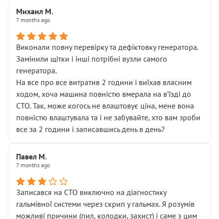
Михаил М.
7 months ago
Виконали повну перевірку та дефіктовку генератора.
Замінили щітки і інші потрібні вузли самого
генератора.
На все про все витратив 2 години і виїхав власним
ходом, хоча машина повністю вмерала на вʼїзді до
СТО. Так, може когось не влаштовує ціна, мене вона
повністю влаштувала та і не забувайте, хто вам зроби
все за 2 години і записавшись день в день?
Павел М.
7 months ago
Записався на СТО виключно на діагностику
гальмівної системи через скрип у гальмах. Я розумів
можливі причини (пил, колодки, захист) і саме з цим